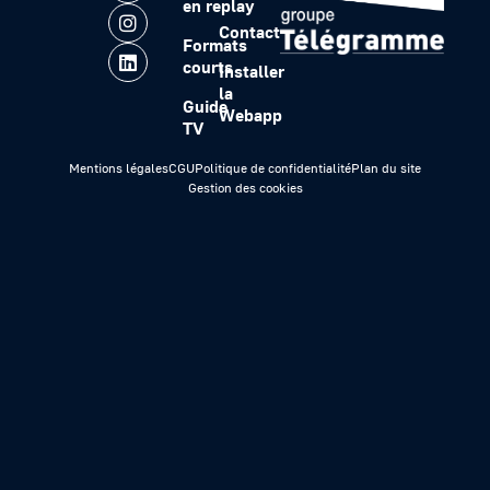
en replay
Contact
Formats
courts
Installer
la
Guide
Webapp
TV
Mentions légales
CGU
Politique de confidentialité
Plan du site
Gestion des cookies