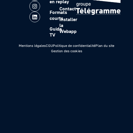
en replay
Contact
Formats
courts
Installer
la
Guide
Webapp
TV
Mentions légales
CGU
Politique de confidentialité
Plan du site
Gestion des cookies