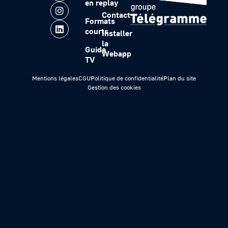
en replay
Contact
Formats
courts
Installer
la
Guide
Webapp
TV
Mentions légales
CGU
Politique de confidentialité
Plan du site
Gestion des cookies