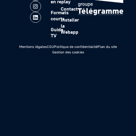
en replay
Contact
Formats
courts
Installer
la
Guide
Webapp
TV
Mentions légales
CGU
Politique de confidentialité
Plan du site
Gestion des cookies