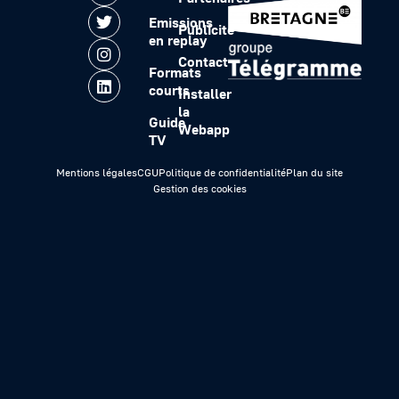
Emissions
Publicité
en replay
Contact
Formats
courts
Installer
la
Guide
Webapp
TV
Mentions légales
CGU
Politique de confidentialité
Plan du site
Gestion des cookies