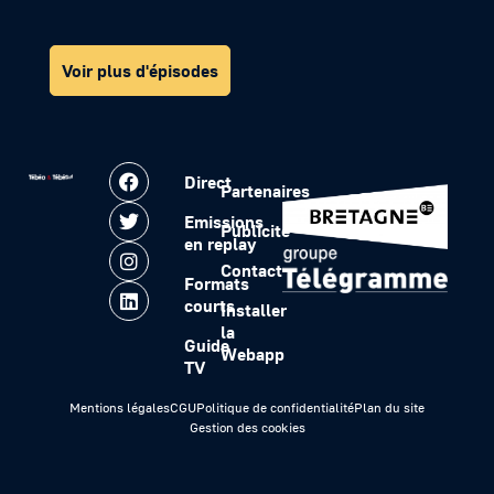
Voir plus d'épisodes
Direct
Partenaires
Emissions
Publicité
en replay
Contact
Formats
courts
Installer
la
Guide
Webapp
TV
Mentions légales
CGU
Politique de confidentialité
Plan du site
Gestion des cookies