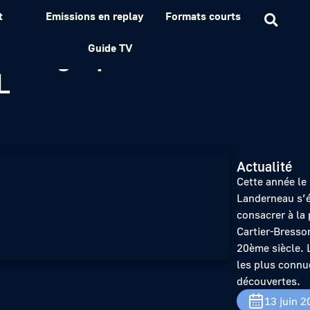
t
Emissions en replay
Formats courts
photographe Henri Cartie
Guide TV
L
Actualité
Cette année le
Landerneau s’é
consacrer à la
Cartier-Bresso
20ème siècle. 
les plus connu
découvertes.
13 juin 2