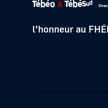
Direc
Landerneau : Le 
l’honneur au FHE