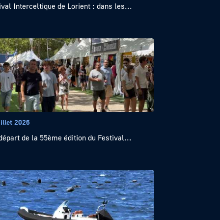
ival Interceltique de Lorient : dans les...
illet 2026
départ de la 55ème édition du Festival...