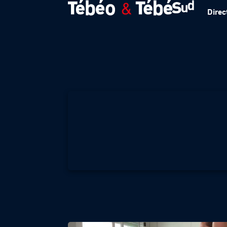
Direc
Landaul : un référ