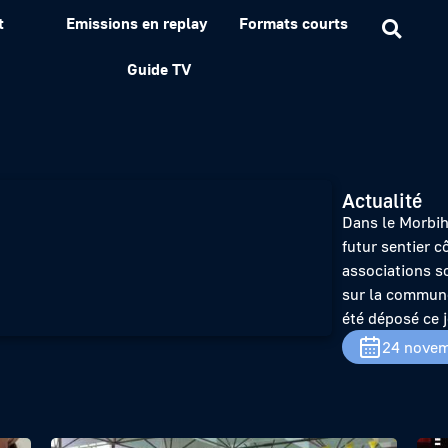
t
Emissions en replay
Formats courts
é contre le futur sentier 
Guide TV
Actualité
Dans le Morbih
futur sentier cô
associations s
sur la commune
été déposé ce j
24 novem