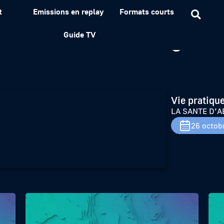
t
Emissions en replay
Formats courts
 – les troubles digestif
Guide TV
Vie pratique
LA SANTE D’ABO
26 octob