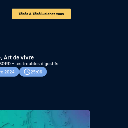
Tébéo & TébéSud chez vous
s
, Art de vivre
RD – les troubles digestifs
re 2024
25:06