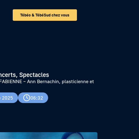
Tébéo & TébéSud chez vous
sticienne et
ncerts, Spectacles
ABIENNE – Ann Bernachin, plasticienne et
e 2025
06:32