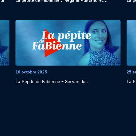
ste
La pépite de Fabienne : Mégane Puillandre,...
La p
16 octobre 2025
25 s
La Pépite de Fabienne – Servan de...
La P