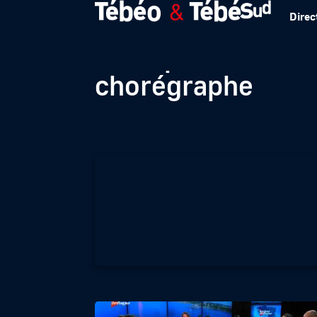
Direc
La Pépite de Fabi
chorégraphe