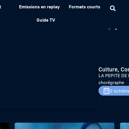
t
Emissions en replay
Formats courts
enne – Ann Bernachin, pla
Guide TV
Culture, Co
LA PEPITE DE F
chorégraphe
2 octobr