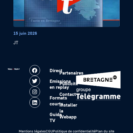
15 juin 2026
JT
Direct
Partenaires
Emissions
Publicité
en replay
Contact
Formats
courts
Installer
la
Guide
Webapp
TV
Mentions légales
CGU
Politique de confidentialité
Plan du site