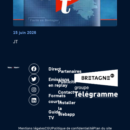
15 juin 2026
JT
Direct
Partenaires
Emissions
Publicité
en replay
Contact
Formats
courts
Installer
la
Guide
Webapp
TV
Mentions légales
CGU
Politique de confidentialité
Plan du site