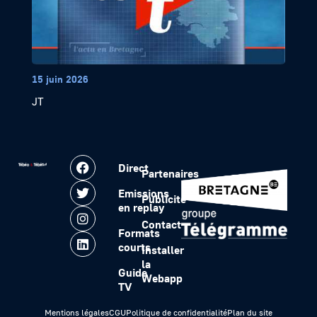
15 juin 2026
JT
Direct
Partenaires
Emissions
Publicité
en replay
Contact
Formats
courts
Installer
la
Guide
Webapp
TV
Mentions légales
CGU
Politique de confidentialité
Plan du site