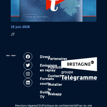
15 juin 2026
JT
Direct
Partenaires
Emissions
Publicité
en replay
Contact
Formats
courts
Installer
la
Guide
Webapp
TV
Mentions légales
CGU
Politique de confidentialité
Plan du site