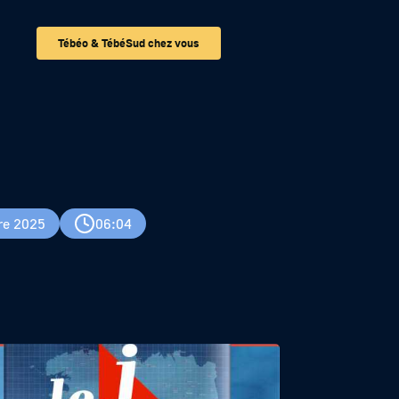
Tébéo & TébéSud chez vous
re 2025
06:04