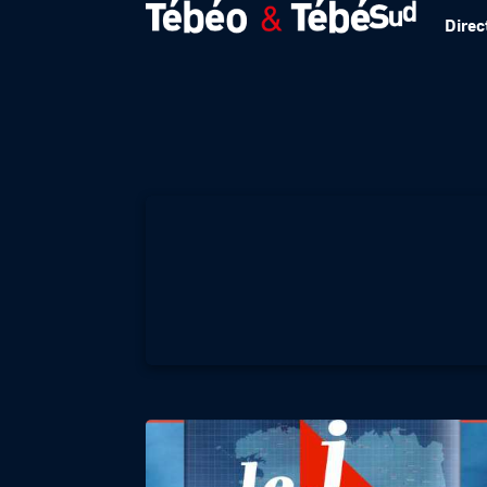
Direc
JT