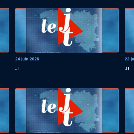
24 juin 2026
23 j
JT
JT