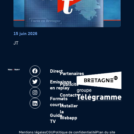
15 juin 2026
JT
Direct
Partenaires
Emissions
Publicité
en replay
Contact
Formats
courts
Installer
la
Guide
Webapp
TV
Mentions légales
CGU
Politique de confidentialité
Plan du site