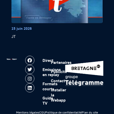
15 juin 2026
JT
Direct
Partenaires
Emissions
Publicité
en replay
Contact
Formats
courts
Installer
la
Guide
Webapp
TV
Mentions légales
CGU
Politique de confidentialité
Plan du site