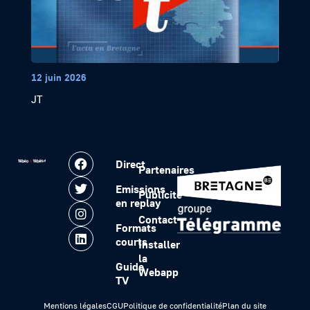
12 juin 2026
JT
Direct
Partenaires
Emissions
Publicité
en replay
Contact
Formats
courts
Installer
la
Guide
Webapp
TV
Mentions légales
CGU
Politique de confidentialité
Plan du site