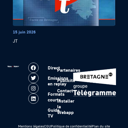
15 juin 2026
JT
Direct
Partenaires
Emissions
Publicité
en replay
Contact
Formats
courts
Installer
la
Guide
Webapp
TV
Mentions légales
CGU
Politique de confidentialité
Plan du site