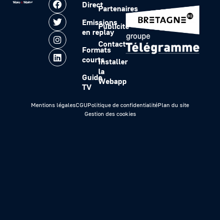
Direct
Partenaires
Emissions
Publicité
en replay
Contact
Formats
courts
Installer
la
Guide
Webapp
TV
Mentions légales
CGU
Politique de confidentialité
Plan du site
Gestion des cookies