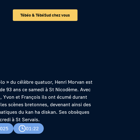
Tébéo & TébéSud chez vous
monument du kan
igolo » du célèbre quatuor, Henri Morvan est
 de 93 ans ce samedi à St Nicodème. Avec
s, Yvon et François ils ont écumé durant
 les scènes bretonnes, devenant ainsi des
atiques du kan ha diskan. Ses obsèques
credi à St Servais.
2025
01:22