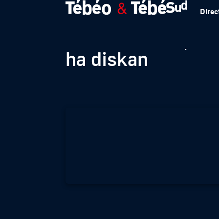
Direc
Henri Morvan, re
ha diskan