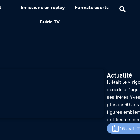
t
Emissions en replay
Formats courts
tour en archives sur un 
Guide TV
Actualité
Il était le « r
décédé à l’âge
ses frères Yve
plus de 60 ans
figures emblém
ont lieu ce mer
16 avril 