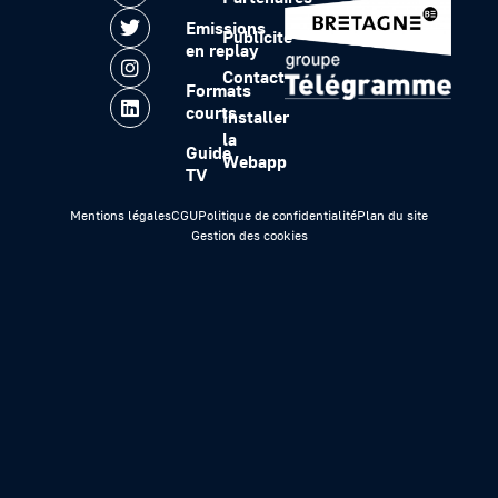
Emissions
Publicité
en replay
Contact
Formats
courts
Installer
la
Guide
Webapp
TV
Mentions légales
CGU
Politique de confidentialité
Plan du site
Gestion des cookies