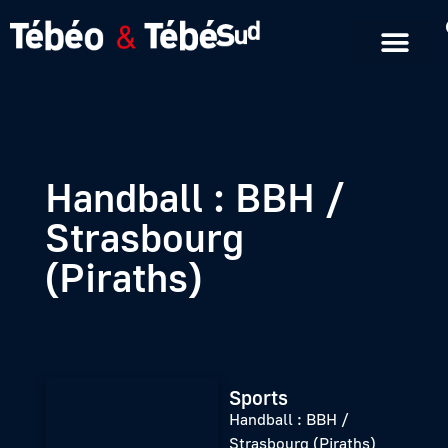
Emissions en replay
Formats courts
Handball : BBH /
Strasbourg
(Piraths)
Sports
Handball : BBH /
Strasbourg (Piraths)