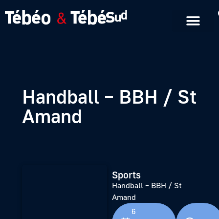
Emissions en replay
Formats courts
Handball – BBH / St
Amand
Sports
Handball – BBH / St
Amand
6