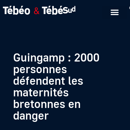
Emissions en replay
Formats courts
Guingamp : 2000
personnes
défendent les
maternités
bretonnes en
danger