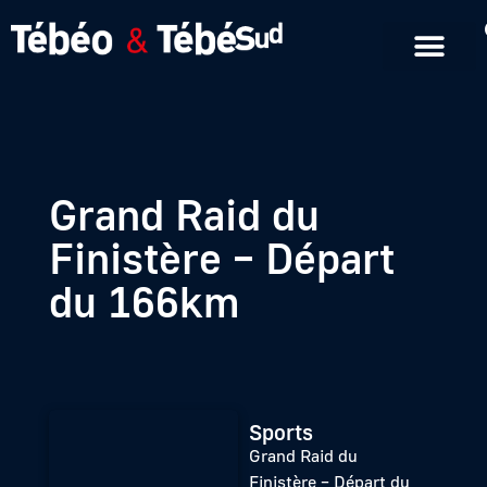
Emissions en replay
Formats courts
Grand Raid du
Finistère – Départ
du 166km
Sports
Grand Raid du
Finistère – Départ du