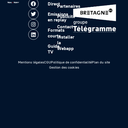
Direct
Partenaires
Emissions
Publicité
en replay
Contact
Formats
courts
Installer
la
Guide
Webapp
TV
Mentions légales
CGU
Politique de confidentialité
Plan du site
Gestion des cookies