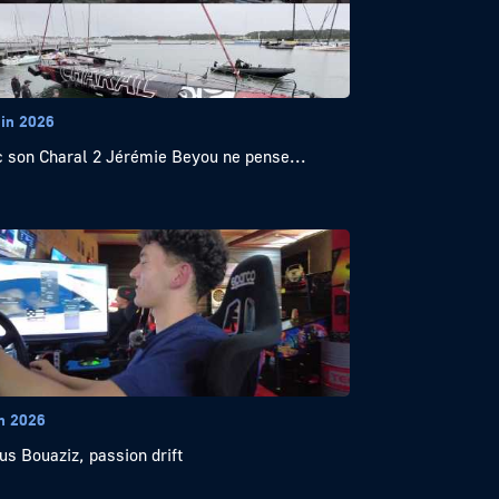
uin 2026
 son Charal 2 Jérémie Beyou ne pense...
in 2026
us Bouaziz, passion drift