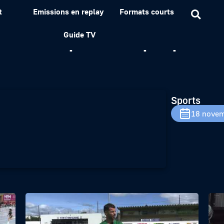
t
Emissions en replay
Formats courts
 Ian Lipinski a préparé 
Guide TV
Sports
18 novem