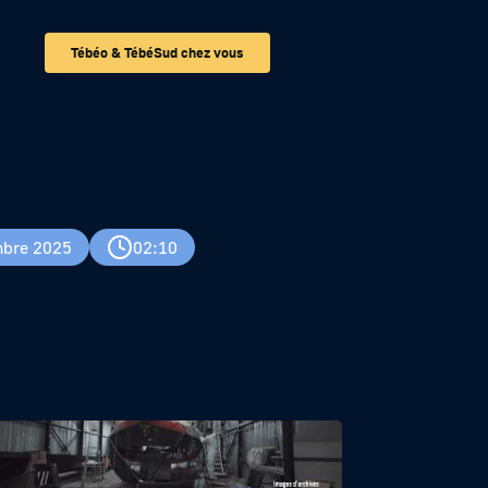
Tébéo & TébéSud chez vous
son bateau
bre 2025
02:10