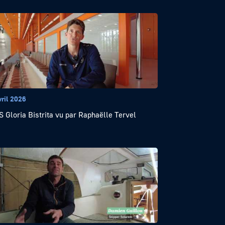
vril 2026
S Gloria Bistrita vu par Raphaëlle Tervel