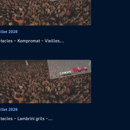
illet 2026
tacles – Kompromat – Vieilles...
illet 2026
tacles – Lambrini grils –...