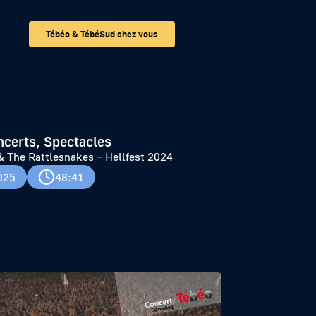
Tébéo & TébéSud chez vous
st 2024
ncerts, Spectacles
& The Rattlesnakes – Hellfest 2024
025
48:41