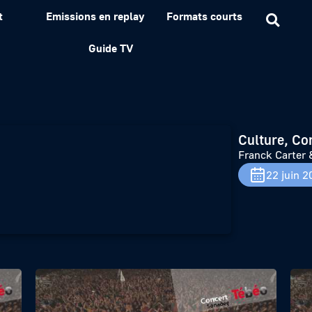
t
Emissions en replay
Formats courts
he Rattlesnakes – Hellfe
Guide TV
Culture, Co
Franck Carter 
22 juin 2