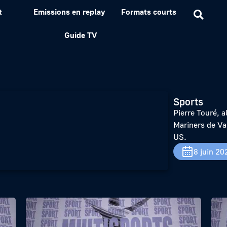
t
Emissions en replay
Formats courts
ack : l’homme orchestre
Guide TV
Sports
Pierre Touré, a
Mariners de Va
US.
8 juin 20