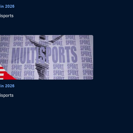
uin 2026
isports
uin 2026
isports