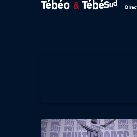
Direc
Foot US. Quaterb