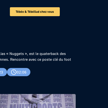
Tébéo & TébéSud chez vous
lias « Nuggets », est le quaterback des
nnes. Rencontre avec ce poste clé du foot
23
02:06