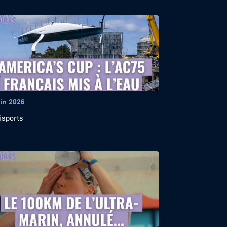
uin 2026
isports