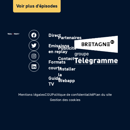
Voir plus d'épisodes
Direct
Partenaires
Emissions
Publicité
en replay
Contact
Formats
courts
Installer
la
Guide
Webapp
TV
Mentions légales
CGU
Politique de confidentialité
Plan du site
Gestion des cookies