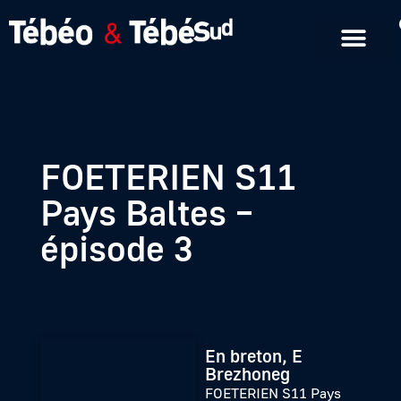
Emissions en replay
Formats courts
FOETERIEN S11
Pays Baltes –
épisode 3
En breton, E
Brezhoneg
FOETERIEN S11 Pays