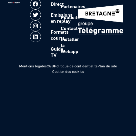
Direct
Partenaires
Emissions
Publicité
en replay
Contact
Formats
courts
Installer
la
Guide
Webapp
TV
Mentions légales
CGU
Politique de confidentialité
Plan du site
Gestion des cookies