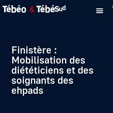
Emissions en replay
Formats courts
Finistère :
Mobilisation des
diététiciens et des
soignants des
ehpads