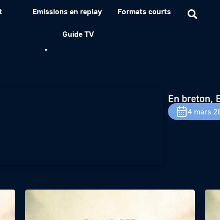
t
Emissions en replay
Formats courts
n 2 épisode 2
Guide TV
En breton, 
4 mars 2