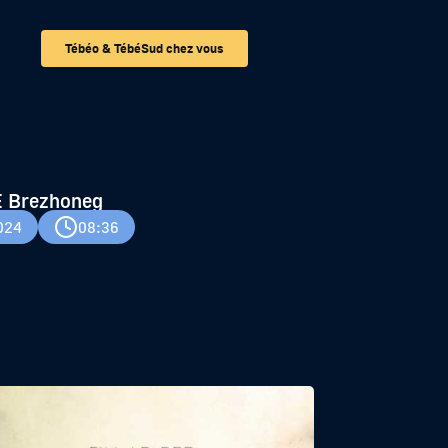
Tébéo & TébéSud chez vous
E Brezhoneg
024
08:36