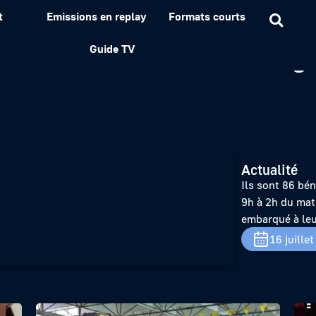
t
Emissions en replay
Formats courts
e Brest : la SNSM en vigi
Guide TV
Actualité
Ils sont 86 bén
9h à 2h du mat
embarqué à leu
16 juille