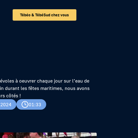
Tébéo & TébéSud chez vous
lance dans le
évoles à oeuvrer chaque jour sur l’eau de
in durant les fêtes maritimes, nous avons
rs côtés !
t 2024
01:33