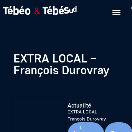
Emissions en replay
Formats courts
EXTRA LOCAL –
François Durovray
Actualité
EXTRA LOCAL –
François Durovray
1