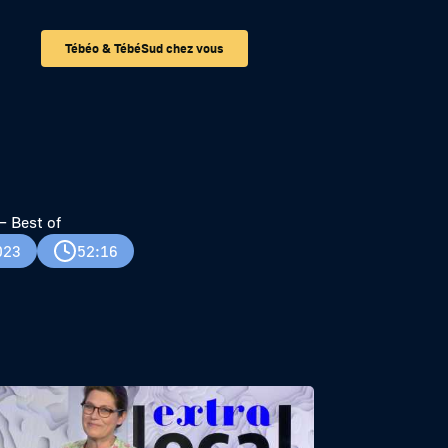
Tébéo & TébéSud chez vous
 Best of
023
52:16