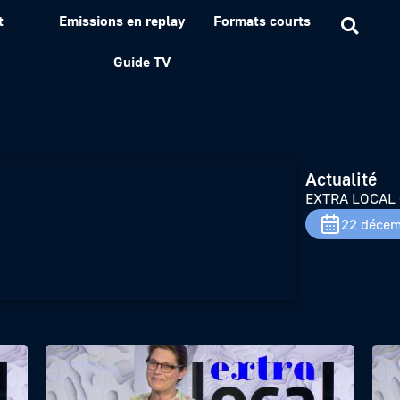
t
Emissions en replay
Formats courts
est of Noël
Guide TV
Actualité
EXTRA LOCAL –
22 décem