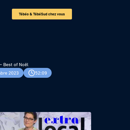
Tébéo & TébéSud chez vous
 Best of Noël
bre 2023
52:09