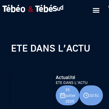
Emissions en replay
Formats courts
ETE DANS L’ACTU
Actualité
ETE DANS L’ACTU
31
juillet
10:51
2025