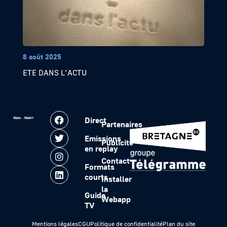
8 août 2025
ETE DANS L’ACTU
Direct
Partenaires
Emissions
Publicité
en replay
Contact
Formats
courts
Installer
la
Guide
Webapp
TV
Mentions légales
CGU
Politique de confidentialité
Plan du site