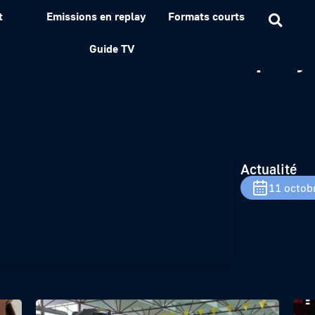
t
Emissions en replay
Formats courts
eau à Tréveneuc : un proje
Guide TV
Actualité
11 octob