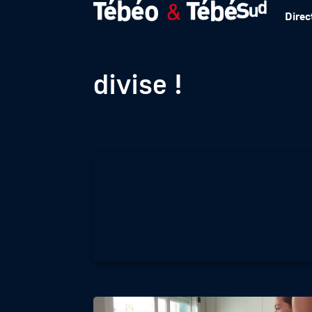
Direc
Entretien du chât
divise !