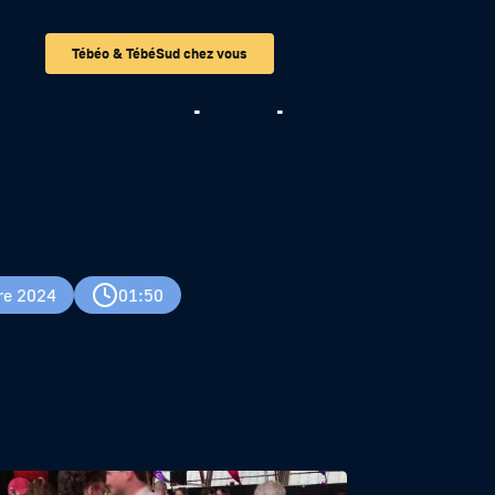
Tébéo & TébéSud chez vous
t touristique qui
re 2024
01:50