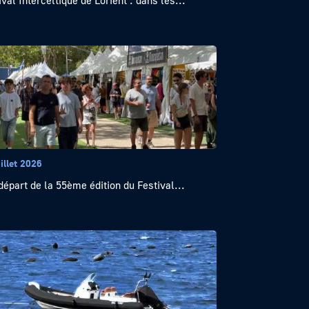
ival Interceltique de Lorient : dans les...
illet 2026
départ de la 55ème édition du Festival...