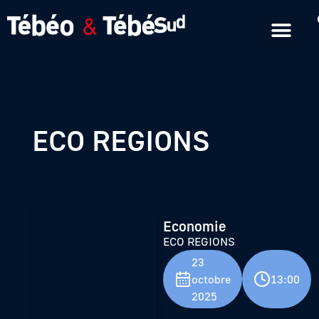
Emissions en replay
Formats courts
ECO REGIONS
Economie
ECO REGIONS
23
octobre
13:00
2025