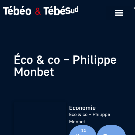
Emissions en replay
Formats courts
Éco & co – Philippe
Monbet
Economie
Éco & co – Philippe
Monbet
15