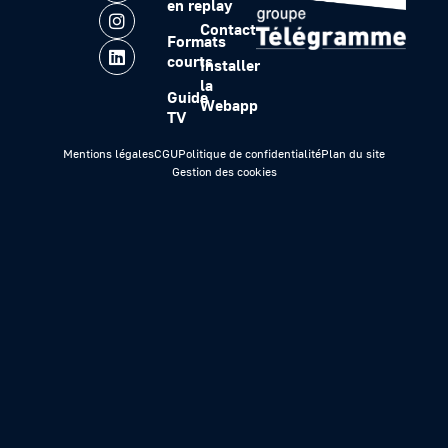
en replay
Contact
Formats
courts
Installer
la
Guide
Webapp
TV
Mentions légales
CGU
Politique de confidentialité
Plan du site
Gestion des cookies