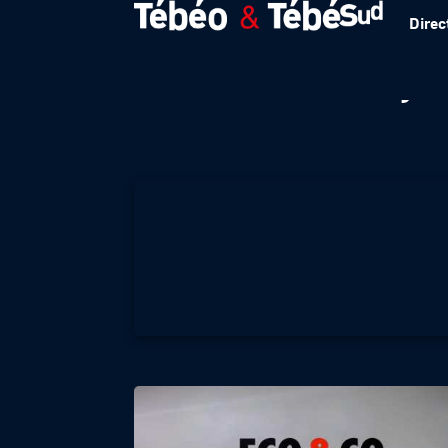
Direc
Éco & co – Maryn