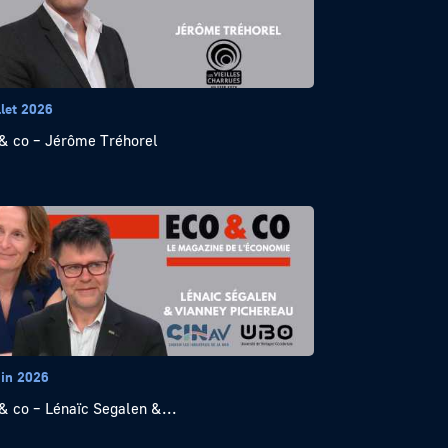
llet 2026
& co – Jérôme Tréhorel
uin 2026
& co – Lénaïc Segalen &...