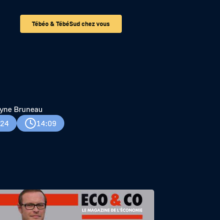
Tébéo & TébéSud chez vous
ryne Bruneau
024
14:09