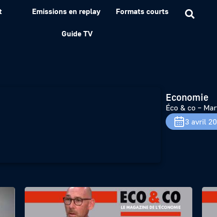
t
Emissions en replay
Formats courts
e Bruneau
Guide TV
Economie
Éco & co – Ma
3 avril 2