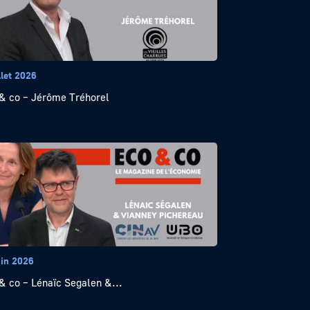
llet 2026
& co – Jérôme Tréhorel
uin 2026
& co – Lénaïc Segalen &...