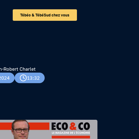
Tébéo & TébéSud chez vous
n-Robert Charlet
2024
13:32