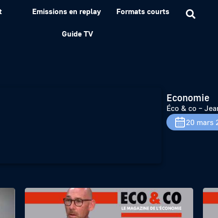
t
Emissions en replay
Formats courts
Robert Charlet
Guide TV
Economie
Éco & co – Jea
20 mars 