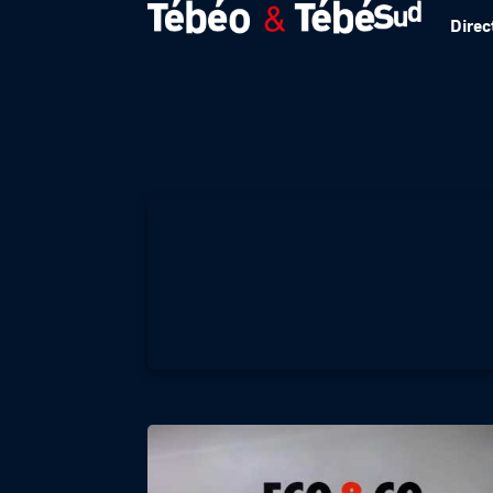
Direc
Éco & co – Jean-