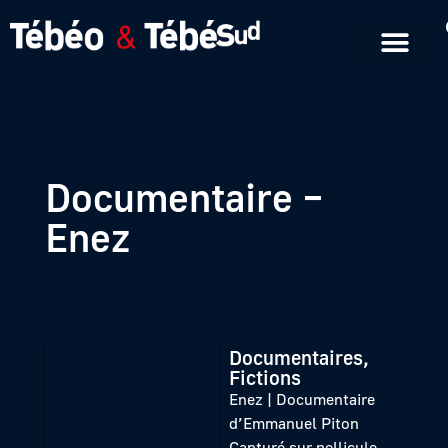
Emissions en replay
Formats courts
Documentaire –
Enez
Documentaires,
Fictions
Enez | Documentaire
d’Emmanuel Piton
Capturé sur pellicule