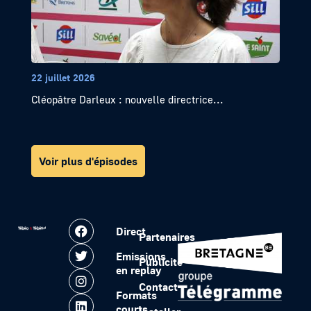
22 juillet 2026
Cléopâtre Darleux : nouvelle directrice...
Voir plus d'épisodes
Direct
Partenaires
Emissions
Publicité
en replay
Contact
Formats
courts