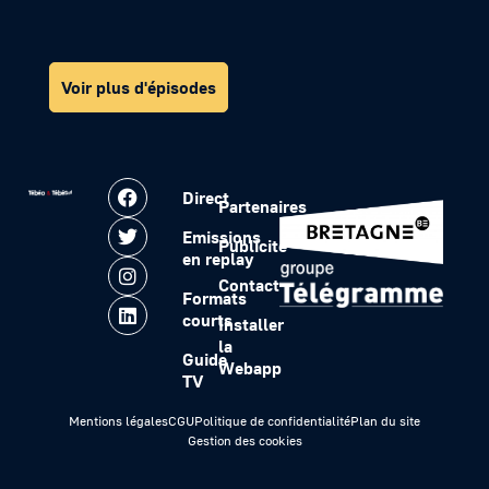
Voir plus d'épisodes
Direct
Partenaires
Emissions
Publicité
en replay
Contact
Formats
courts
Installer
la
Guide
Webapp
TV
Mentions légales
CGU
Politique de confidentialité
Plan du site
Gestion des cookies