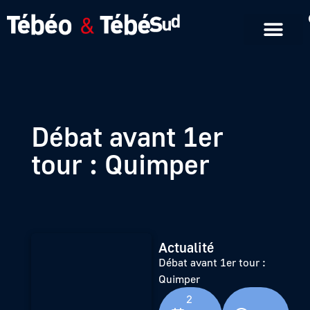
Emissions en replay
Formats courts
Débat avant 1er
tour : Quimper
Actualité
Débat avant 1er tour :
Quimper
2