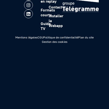
en replay
Contact
Formats
courts
Installer
la
Guide
Webapp
TV
Mentions légales
CGU
Politique de confidentialité
Plan du site
Gestion des cookies