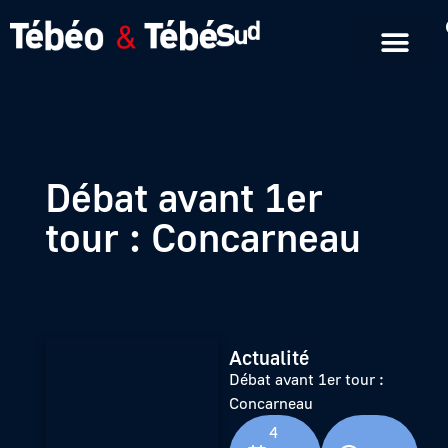
Emissions en replay
Formats courts
Débat avant 1er
tour : Concarneau
Actualité
Débat avant 1er tour :
Concarneau
4