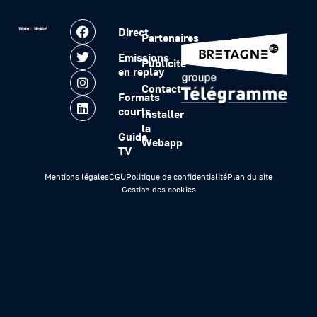
Direct
Partenaires
Emissions
Publicité
en replay
Contact
Formats
courts
Installer
la
Guide
Webapp
TV
Mentions légales
CGU
Politique de confidentialité
Plan du site
Gestion des cookies