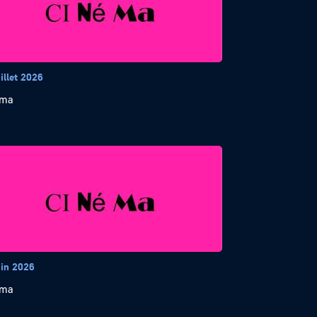
illet 2026
éma
uin 2026
éma