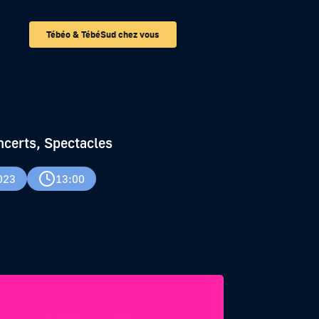
Tébéo & TébéSud chez vous
ncerts, Spectacles
023
13:00