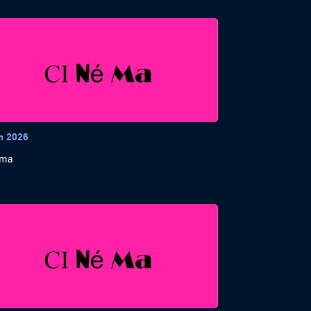
in 2026
éma