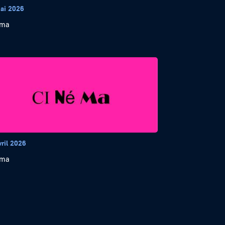
ai 2026
éma
vril 2026
éma